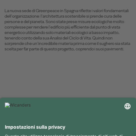
La nuova sede di Greenpeace in Spagna riflette i valori fondamentali
dell'organizzazione: l'architettura sostenibile si prende cura delle
persone e del pianeta. Sono state prese misure ecologiche molto
complesse per rendere l'edificio più efficiente dal punto di vista
energetico utilizzando solo materiali ecologici a basso impatto,
tenendo conto della sua Analisi del Ciclo di Vita. Quindi non
sorprende che un'incredibile materia prima come il sughero sia stata
scelta per far parte di questo progetto, coprendo i suoi pavimenti.
INFORMAZIONI UTILI
RISORSE