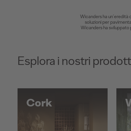
Wicanders ha un’eredità ch
soluzioni per pavimenta
Wicanders ha sviluppato pa
Esplora i nostri prodott
Cork