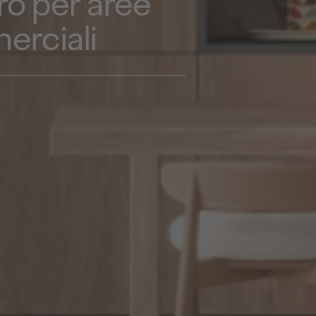
ro per aree
erciali