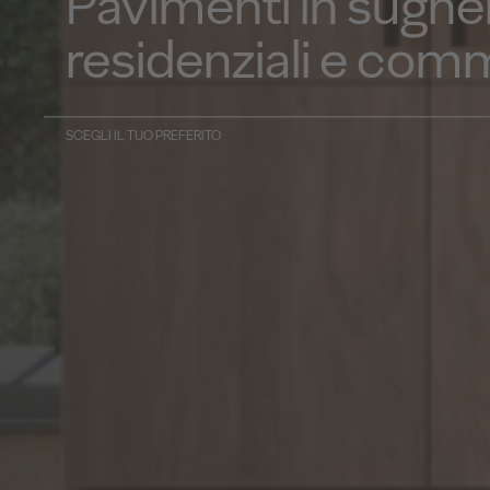
Pavimenti in sughe
residenziali e comm
SCEGLI IL TUO PREFERITO